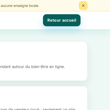
×
e aucune enseigne locale.
Retour accueil
dant autour du bien-être en ligne.
, pas de vendeur local : seulement un site