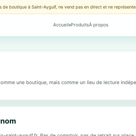
as de boutique à Saint-Aygulf, ne vend pas en direct et ne représent
Accueil
Produits
À propos
omme une boutique, mais comme un lieu de lecture indépen
e nom
o-saint-aygulf.fr. Pas de comptoir, pas de retrait sur place