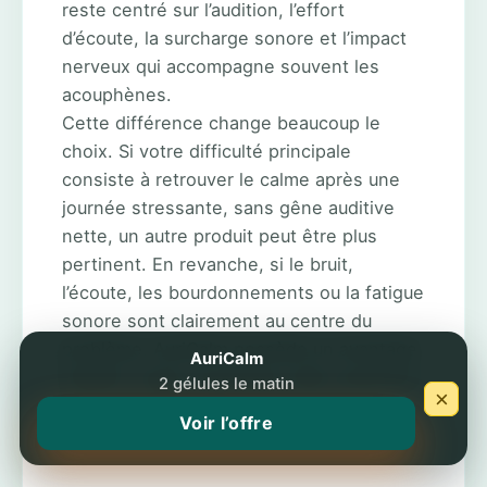
reste centré sur l’audition, l’effort
d’écoute, la surcharge sonore et l’impact
nerveux qui accompagne souvent les
acouphènes.
Cette différence change beaucoup le
choix. Si votre difficulté principale
consiste à retrouver le calme après une
journée stressante, sans gêne auditive
nette, un autre produit peut être plus
pertinent. En revanche, si le bruit,
l’écoute, les bourdonnements ou la fatigue
sonore sont clairement au centre du
problème, AuriCalm possède un avantage
AuriCalm
évident: toute sa formule a été construite
2 gélules le matin
×
pour ce terrain précis et non pour un
Voir l’offre
apaisement plus généraliste.