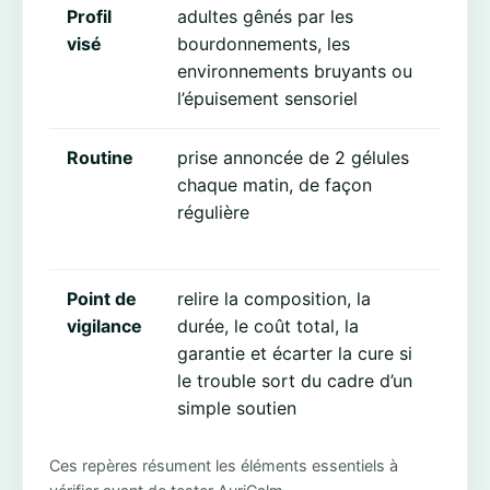
Profil
adultes gênés par les
Ce 
visé
bourdonnements, les
lir
environnements bruyants ou
une
l’épuisement sensoriel
uni
Routine
prise annoncée de 2 gélules
Le 
chaque matin, de façon
com
régulière
for
la 
Point de
relire la composition, la
La 
vigilance
durée, le coût total, la
Aur
garantie et écarter la cure si
pla
le trouble sort du cadre d’un
dan
simple soutien
con
Ces repères résument les éléments essentiels à