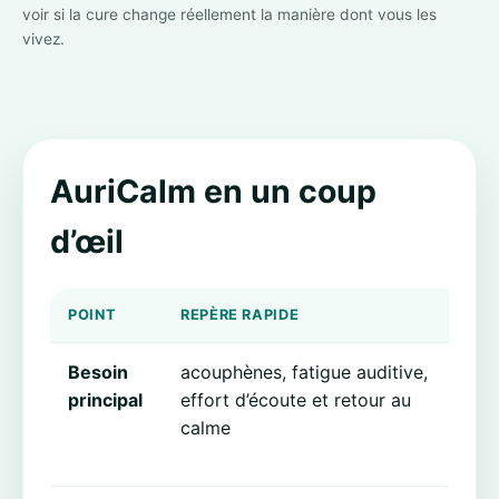
voir si la cure change réellement la manière dont vous les
vivez.
AuriCalm en un coup
d’œil
POINT
REPÈRE RAPIDE
POU
Besoin
acouphènes, fatigue auditive,
Cel
principal
effort d’écoute et retour au
pro
calme
et 
dét