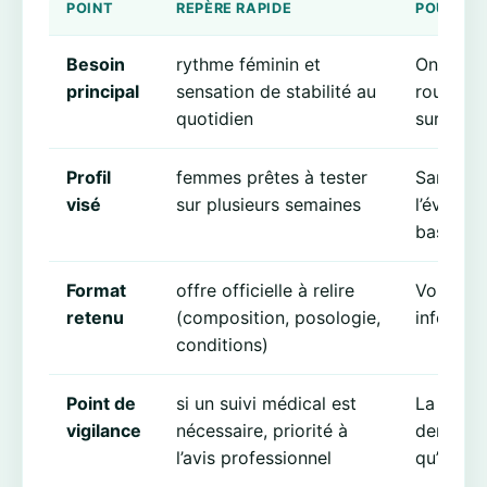
POINT
REPÈRE RAPIDE
POURQUOI
Besoin
rythme féminin et
On reste
principal
sensation de stabilité au
routine 
quotidien
surprom
Profil
femmes prêtes à tester
Sans dur
visé
sur plusieurs semaines
l’évaluat
base.
Format
offre officielle à relire
Vous ac
retenu
(composition, posologie,
informée
conditions)
Point de
si un suivi médical est
La prude
vigilance
nécessaire, priorité à
demande
l’avis professionnel
qu’il ne 