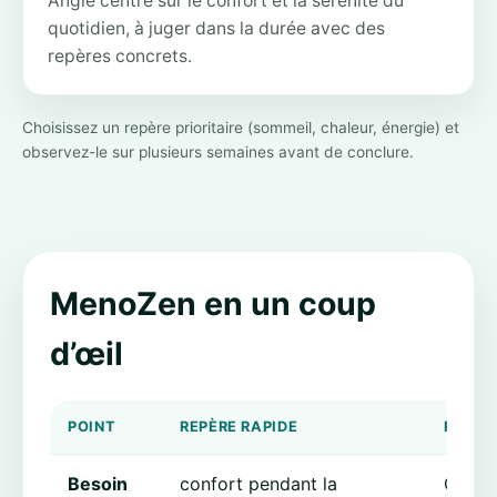
Angle centré sur le confort et la sérénité du
quotidien, à juger dans la durée avec des
repères concrets.
Choisissez un repère prioritaire (sommeil, chaleur, énergie) et
observez-le sur plusieurs semaines avant de conclure.
MenoZen en un coup
d’œil
POINT
REPÈRE RAPIDE
POURQ
Besoin
confort pendant la
Cela a