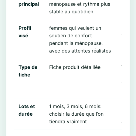
principal
ménopause et rythme plus
usage 
stable au quotidien
mesur
Profil
femmes qui veulent un
Ce rep
visé
soutien de confort
fiche
pendant la ménopause,
répons
avec des attentes réalistes
Type de
Fiche produit détaillée
Vous 
fiche
les lo
confo
bénéfi
Lots et
1 mois, 3 mois, 6 mois:
Une du
durée
choisir la durée que l’on
mieux 
tiendra vraiment
abando