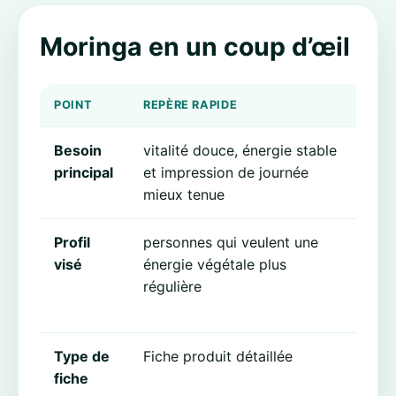
Moringa en un coup d’œil
POINT
REPÈRE RAPIDE
POU
Besoin
vitalité douce, énergie stable
Cel
principal
et impression de journée
con
mieux tenue
rég
Profil
personnes qui veulent une
Ce 
visé
énergie végétale plus
lir
régulière
un
uni
Type de
Fiche produit détaillée
Vou
fiche
sa