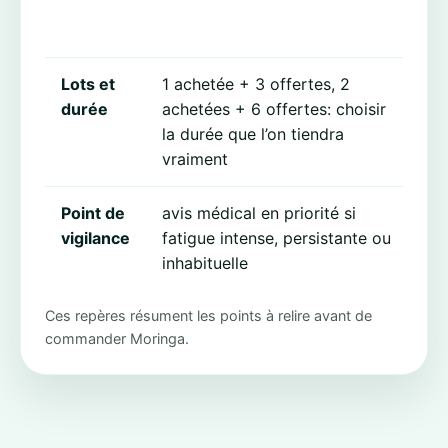
for
att
Lots et
1 achetée + 3 offertes, 2
Une
durée
achetées + 6 offertes: choisir
vau
la durée que l’on tiendra
ac
vraiment
tro
Point de
avis médical en priorité si
La 
vigilance
fatigue intense, persistante ou
rou
inhabituelle
pla
Ces repères résument les points à relire avant de
commander Moringa.