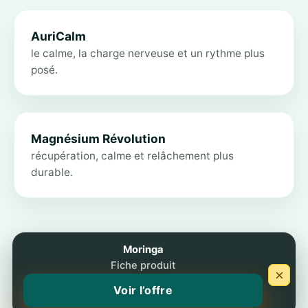
AuriCalm
le calme, la charge nerveuse et un rythme plus
posé.
Magnésium Révolution
récupération, calme et relâchement plus
durable.
Moringa
Fiche produit
Ce site éditorial reste indépendant et ne remplace aucune
×
consultation individuelle.
Voir l’offre
Mentions légales
|
Confidentialité
|
Cookies
|
À propos