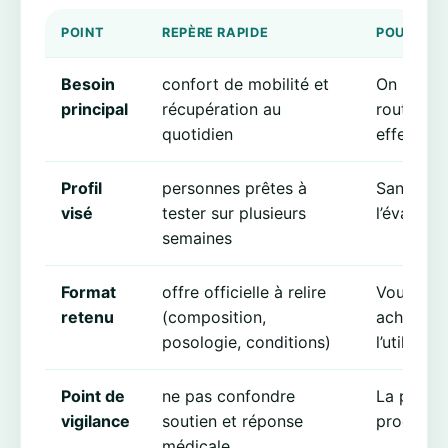
POINT
REPÈRE RAPIDE
POURQUOI
Besoin
confort de mobilité et
On reste 
principal
récupération au
routine d
quotidien
effet “flas
Profil
personnes prêtes à
Sans duré
visé
tester sur plusieurs
l’évaluat
semaines
Format
offre officielle à relire
Vous sav
retenu
(composition,
achetez 
posologie, conditions)
l’utiliser
Point de
ne pas confondre
La prude
vigilance
soutien et réponse
produit à
médicale