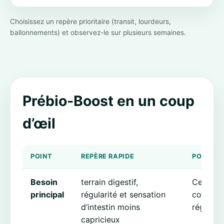
Choisissez un repère prioritaire (transit, lourdeurs,
ballonnements) et observez-le sur plusieurs semaines.
Prébio-Boost en un coup
d’œil
POINT
REPÈRE RAPIDE
POURQUO
Besoin
terrain digestif,
Cela fix
principal
régularité et sensation
concret: 
d’intestin moins
régularit
capricieux