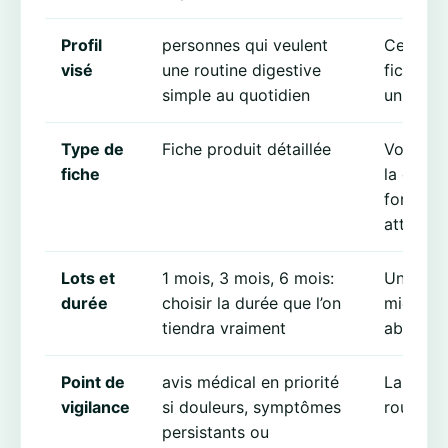
Profil
personnes qui veulent
Ce repèr
visé
une routine digestive
fiche c
simple au quotidien
universel
Type de
Fiche produit détaillée
Vous com
fiche
la durée
format e
attendu.
Lots et
1 mois, 3 mois, 6 mois:
Une duré
durée
choisir la durée que l’on
mieux qu
tiendra vraiment
abandonn
Point de
avis médical en priorité
La prud
vigilance
si douleurs, symptômes
routine 
persistants ou